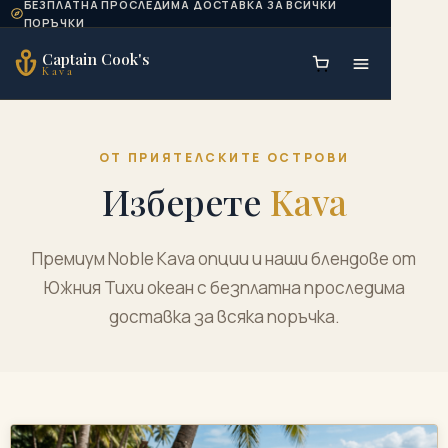
БЕЗПЛАТНА ПРОСЛЕДИМА ДОСТАВКА ЗА ВСИЧКИ
Skip to content
ПОРЪЧКИ
Captain Cook's
Kava
ОТ ПРИЯТЕЛСКИТЕ ОСТРОВИ
Изберете
Kava
Премиум Noble Kava опции и наши блендове от
Южния Тихи океан с безплатна проследима
доставка за всяка поръчка.