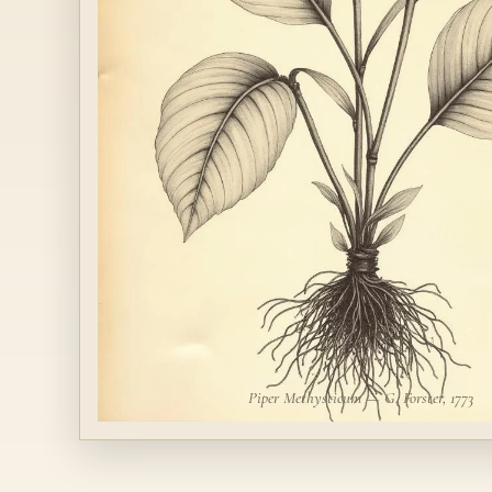
Piper Methysticum — G. Forster, 1773