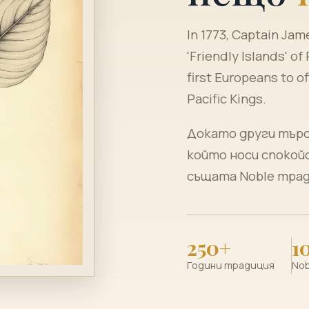
In 1773, Captain Ja
'Friendly Islands' o
first Europeans to o
Pacific Kings.
Докато други търсе
който носи спокойс
същата Noble трад
250+
1
Години традиция
Nob