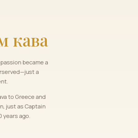
м кава
l passion became a
rserved—just a
ent.
ava to Greece and
n, just as Captain
0 years ago.