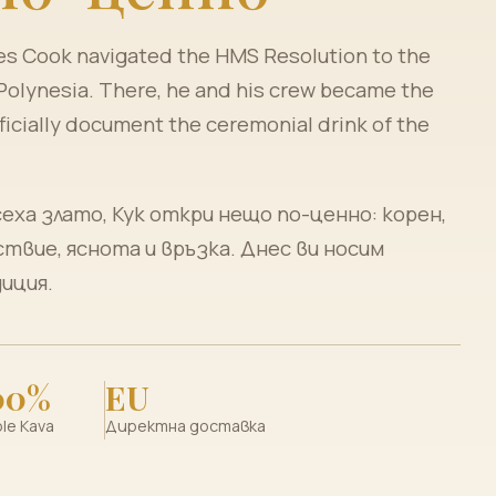
mes Cook navigated the HMS Resolution to the
f Polynesia. There, he and his crew became the
fficially document the ceremonial drink of the
ха злато, Кук откри нещо по-ценно: корен,
твие, яснота и връзка. Днес ви носим
иция.
00%
EU
le Kava
Директна доставка