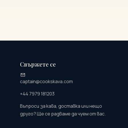
Свържете се
captain@cookskava.com
+44 7979 181203
Въпроси за кава, доставка или нещо
друго? Ще се радваме да чуем от вас.