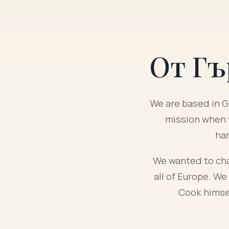
От Гъ
We are based in G
mission when 
han
We wanted to cha
all of Europe. We
Cook himsel