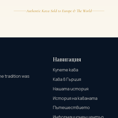
Authentic Kava Sold to Europe & The World
Навигация
Купете кава
he tradition was
Кава в Гърция
Нашата история
История на каваната
Пътешествието
Информационен център