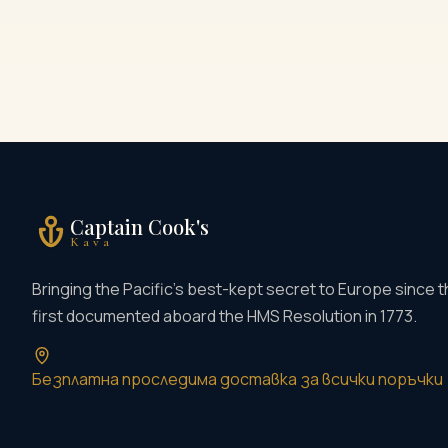
Captain Cook's
Kava
Bringing the Pacific's best-kept secret to Europe since t
first documented aboard the HMS Resolution in 1773.
Безплатна проследима доставка за всички поръчки