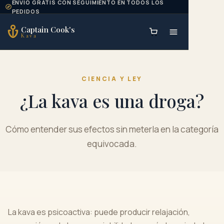
ENVÍO GRATIS CON SEGUIMIENTO EN TODOS LOS
Skip to content
PEDIDOS
Captain Cook's
Kava
CIENCIA Y LEY
¿La kava es una droga?
Cómo entender sus efectos sin meterla en la categoría
equivocada.
La kava es psicoactiva: puede producir relajación,