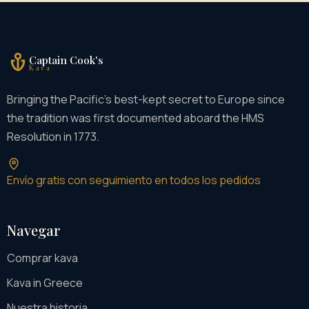
Captain Cook's
Kava
Bringing the Pacific's best-kept secret to Europe since
the tradition was first documented aboard the HMS
Resolution in 1773.
Envío gratis con seguimiento en todos los pedidos
Navegar
Comprar kava
Kava in Greece
Nuestra historia