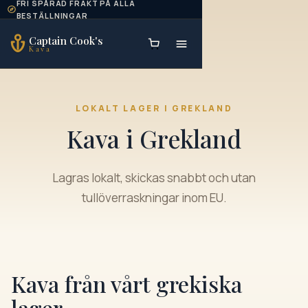
FRI SPÅRAD FRAKT PÅ ALLA
Skip to content
BESTÄLLNINGAR
Captain Cook's
Kava
LOKALT LAGER I GREKLAND
Kava i Grekland
Lagras lokalt, skickas snabbt och utan
tullöverraskningar inom EU.
Kava från vårt grekiska
lager