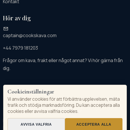
Kontakt
Hör av dig
captain@cookskava.com
+44 7979 181203
Frågor om kava, frakt eller något annat? Vi hör gärna från
dig.
Cookieinställningar
Vi använder cookies för att förbättra upplevelsen, mäta
trafik och stödja marknadsföring. Du kan acceptera alla
© 2026 Captain Cook's Kava. Alla rättigheter förbehållna.
cookies eller avvisa valfria cookies.
Företagsinformation
Integritetspolicy
Försäljningsvillkor
AVVISA VALFRIA
ACCEPTERA ALLA
Returer & återbetalningar
Ångra avtal