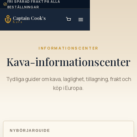
FRI SPÅRAD FRAKT PÅ ALLA
Skip to content
BESTÄLLNINGAR
Captain Cook's
Kava
INFORMATIONSCENTER
Kava-informationscenter
Tydliga guider om kava, laglighet, tillagning, frakt och
köp i Europa.
NYBÖRJARGUIDE