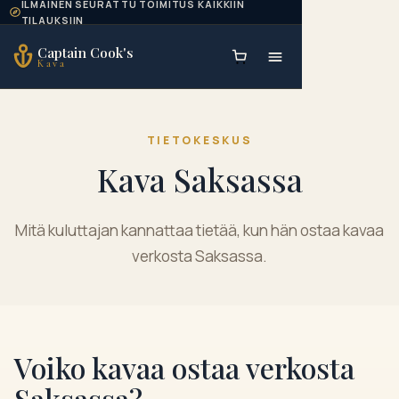
ILMAINEN SEURATTU TOIMITUS KAIKKIIN
Skip to content
TILAUKSIIN
Captain Cook's
Kava
TIETOKESKUS
Kava Saksassa
Mitä kuluttajan kannattaa tietää, kun hän ostaa kavaa
verkosta Saksassa.
Voiko kavaa ostaa verkosta
Saksassa?