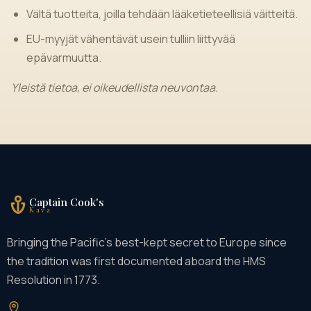
Vältä tuotteita, joilla tehdään lääketieteellisiä väitteitä.
EU-myyjät vähentävät usein tulliin liittyvää
epävarmuutta.
Yleistä tietoa, ei oikeudellista neuvontaa.
Captain Cook's
Kava
Bringing the Pacific's best-kept secret to Europe since
the tradition was first documented aboard the HMS
Resolution in 1773.