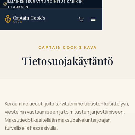
ILMAINEN SEURATTU TOIMITUS KAIKKIIN
Skip to content
TILAUKSIIN
Captain Cook's
Kava
CAPTAIN COOK'S KAVA
Tietosuojakäytäntö
Keräämme tiedot, joita tarvitsemme tilausten käsittelyyn,
viesteihin vastaamiseen ja toimitusten järjestämiseen.
Maksutiedot käsitellään maksupalveluntarjoajan
turvallisella kassasivulla.