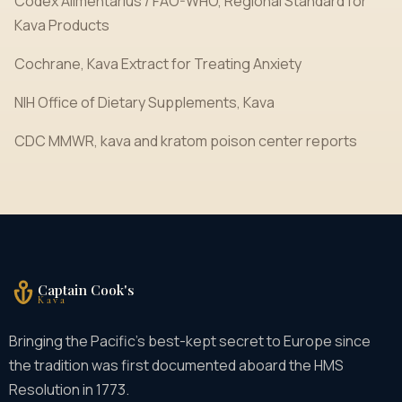
Codex Alimentarius / FAO-WHO, Regional Standard for
Kava Products
Cochrane, Kava Extract for Treating Anxiety
NIH Office of Dietary Supplements, Kava
CDC MMWR, kava and kratom poison center reports
Captain Cook's
Kava
Bringing the Pacific's best-kept secret to Europe since
the tradition was first documented aboard the HMS
Resolution in 1773.