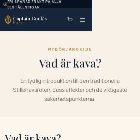
FRI SPÅRAD FRAKT PÅ ALLA
Skip to content
BESTÄLLNINGAR
Captain Cook's
Kava
NYBÖRJARGUIDE
Vad är kava?
En tydlig introduktion till den traditionella
Stillahavsroten, dess effekter och de viktigaste
säkerhetspunkterna.
Vad är kava?