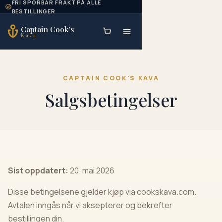
FRI SPORBAR FRAKT PÅ ALLE
Skip to content
BESTILLINGER
Captain Cook's
Kava
CAPTAIN COOK'S KAVA
Salgsbetingelser
Sist oppdatert:
20. mai 2026
Disse betingelsene gjelder kjøp via cookskava.com.
Avtalen inngås når vi aksepterer og bekrefter
bestillingen din.