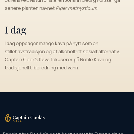
Stillehavet. Naturforskeren Johann Georg Forster ga
senere planten navnet
Piper methysticum
.
I dag
I dag oppdager mange kava på nytt som en
stillehavstradisjon og et alkoholfritt sosialt alternativ.
Captain Cook's Kava fokuserer på Noble Kava og
tradisjonell tilberedning med vann.
Captain Cook's
Kava