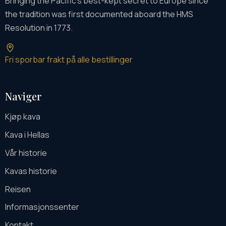
Bringing the Pacific's best-kept secret to Europe since
the tradition was first documented aboard the HMS
Resolution in 1773.
Fri sporbar frakt på alle bestillinger
Naviger
Kjøp kava
Kava i Hellas
Vår historie
Kavas historie
Reisen
Informasjonssenter
Kontakt