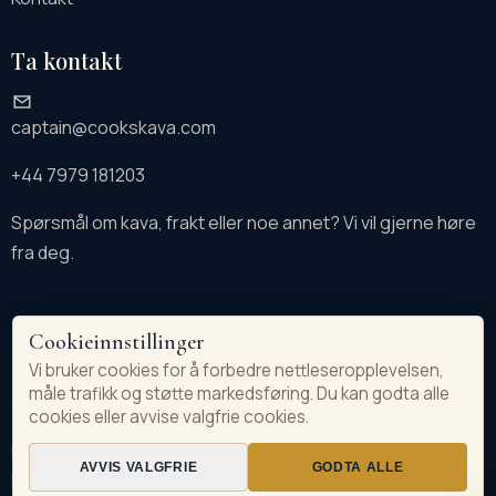
Ta kontakt
captain@cookskava.com
+44 7979 181203
Spørsmål om kava, frakt eller noe annet? Vi vil gjerne høre
fra deg.
Cookieinnstillinger
Vi bruker cookies for å forbedre nettleseropplevelsen,
måle trafikk og støtte markedsføring. Du kan godta alle
© 2026 Captain Cook's Kava. Alle rettigheter forbeholdt.
cookies eller avvise valgfrie cookies.
Firmainformasjon
Personvernerklæring
Salgsbetingelser
AVVIS VALGFRIE
GODTA ALLE
Returer & refusjoner
Angre avtale