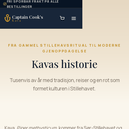
FRI SPORBAR FRAKT PÅ ALLE
Skip to content
BESTILLINGER
Captain Cook's
Kava
FRA GAMMEL STILLEHAVSRITUAL TIL MODERNE
GJENOPPDAGELSE
Kavas historie
Tusenvis av år med tradisjon, reiser og en rot som
formet kulturen i Stillehavet.
Kava,
Piper methysticum
, kommer fra Sør-Stillehavet og